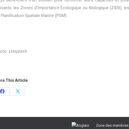
ivants: les Zones d’Importance Écologique ou Biologique (ZIEB), le
 Planification Spatiale Marine (PSM).
oto: Unsplash
re This Article
Partager
Partager
sur
sur
Facebook
X
Zone des membres