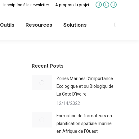
Inscription à la newsletter
A propos du projet
La
La
La
page
page
page
Facebook
X
Vimeo
Outils
Resources
Solutions
s'ouvre
s'ouvre
s'ouvre
Recherche
dans
dans
dans
:
une
une
une
nouvelle
nouvelle
nouvelle
fenêtre
fenêtre
fenêtre
Recent Posts
Zones Marines D’importance
Ecologique et ou Biologiqu de
La Cote D’ivoire
12/14/2022
Formation de formateurs en
planification spatiale marine
en Afrique de l’Ouest