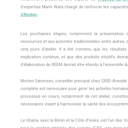
d’expertise Mami Wata chargé de renforcer les capacités
d’Abidjan
.
Les prochaines étapes, notamment la présentation des
ressources et aux autorités traditionnelles entre autres, 
cinq jours d’atelier. Il a été convenu que les résulta
implication continue, et que des produits intuitifs devr
d’élaboration de REEM devrait être étendu à l’ensemble du
Morten Sørensen, conseiller principal chez GRID-Arendal 
complète est nécessaire pour gérer les activités humain
processus en cours, notamment de cet atelier, constitue
nécessaires visant à harmoniser la santé des écosystèm
Le Ghana, avec le Bénin et la Côte d’Ivoire, est l’un des
pour la gestion intégrée des océans (GIO), ces trois pa