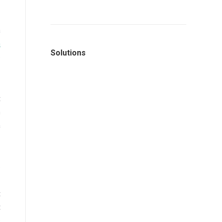
à
n
Solutions
e
t
n
à
e
-
t
t
e