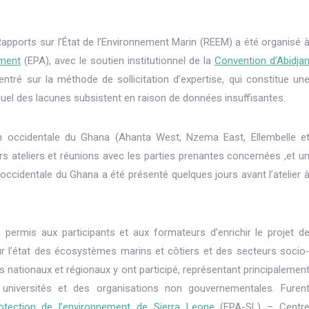
apports sur l’État de l’Environnement Marin (REEM) a ​​été organisé 
ement
(EPA), avec le soutien institutionnel de la
Convention d’Abidja
entré sur la méthode de sollicitation d’expertise, qui constitue un
quel des lacunes subsistent en raison de données insuffisantes.
n occidentale du Ghana (Ahanta West, Nzema East, Ellembelle e
 ateliers et réunions avec les parties prenantes concernées ,et u
 occidentale du Ghana a été présenté quelques jours avant l’atelier 
 a permis aux participants et aux formateurs d’enrichir le projet d
sur l’état des écosystèmes marins et côtiers et des secteurs socio
 nationaux et régionaux y ont participé, représentant principalemen
universités et des organisations non gouvernementales. Furen
otection de l’environnement de Sierra Leone
(EPA-SL) – Centr