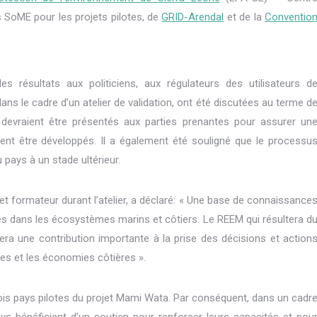
 SoME pour les projets pilotes, de
GRID-Arendal
et de la
Conventio
 résultats aux politiciens, aux régulateurs des utilisateurs d
dans le cadre d’un atelier de validation, ont été discutées au terme d
ts devraient être présentés aux parties prenantes pour assurer un
aient être développés. Il a également été souligné que le processu
 pays à un stade ultérieur.
et formateur durant l’atelier, a déclaré: « Une base de connaissance
es dans les écosystèmes marins et côtiers. Le REEM qui résultera d
ra une contribution importante à la prise des décisions et action
es et les économies côtières ».
 trois pays pilotes du projet Mami Wata. Par conséquent, dans un cadr
ys bénéficient d’un soutien pour renforcer leurs capacités et pou