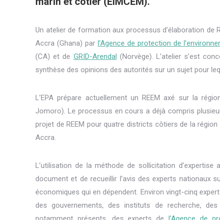
marin et côtier (EIMCEM).
Un atelier de formation aux processus d’élaboration de R
Accra (Ghana) par
l’Agence de protection de l’environn
(CA) et de
GRID-Arendal
(Norvège). L’atelier s’est conc
synthèse des opinions des autorités sur un sujet pour le
L’EPA prépare actuellement un REEM axé sur la régio
Jomoro). Le processus en cours a déjà compris plusieurs
projet de REEM pour quatre districts côtiers de la région
Accra.
L’utilisation de la méthode de sollicitation d’expertise
document et de recueillir l’avis des experts nationaux 
économiques qui en dépendent. Environ vingt-cinq experts
des gouvernements, des instituts de recherche, des 
notamment présents, des experts de
l’Agence de pr