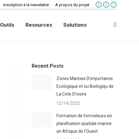
Inscription à la newsletter
A propos du projet
La
La
La
page
page
page
Facebook
X
Vimeo
Outils
Resources
Solutions
s'ouvre
s'ouvre
s'ouvre
Recherche
dans
dans
dans
:
une
une
une
nouvelle
nouvelle
nouvelle
fenêtre
fenêtre
fenêtre
Recent Posts
Zones Marines D’importance
Ecologique et ou Biologiqu de
La Cote D’ivoire
12/14/2022
Formation de formateurs en
planification spatiale marine
en Afrique de l’Ouest