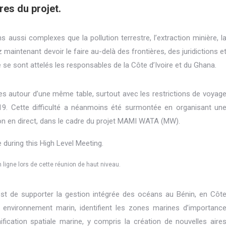
es du projet.
 aussi complexes que la pollution terrestre, l’extraction minière, l
maintenant devoir le faire au-delà des frontières, des juridictions e
le se sont attelés les responsables de la Côte d’Ivoire et du Ghana.
ties autour d’une même table, surtout avec les restrictions de voyag
19. Cette difficulté a néanmoins été surmontée en organisant un
ion en direct, dans le cadre du projet MAMI WATA (MW).
 ligne lors de cette réunion de haut niveau.
 est de supporter la gestion intégrée des océans au Bénin, en Côt
r environnement marin, identifient les zones marines d’importanc
ification spatiale marine, y compris la création de nouvelles aire