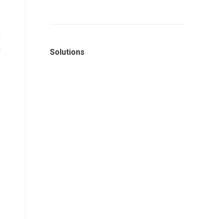
a
t
Solutions
e
e
e
e
s