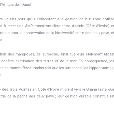
’Afrique de l’Ouest.
 voisins pour qu’ils collaborent à la gestion de leur zone côtièr
à créer une AMP transfrontalière entre Assinie (Côte d’Ivoire) e
ation pour la conservation de la biodiversité entre ces deux pays, e
e.
ation des mangroves, de surpêche, ainsi que d’un étalement urbai
conflits d’utilisation des terres et de la mer. En conséquence, le
 et les mammifères marins tels que les lamantins, les hippopotames
s.
p des Trois Pointes en Côte d’Ivoire migrent vers le Ghana (ainsi qu
strie de la pêche des deux pays ; leur gestion durable constitue u