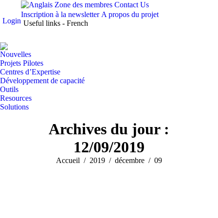
Zone des membres
Contact Us
Inscription à la newsletter
A propos du projet
Login
Useful links - French
La
La
L
page
page
pa
Nouvelles
Facebook
X
V
Projets Pilotes
s'ouvre
s'ouvre
s'
Centres d’Expertise
Développement de capacité
dans
dans
da
Outils
une
une
un
Resources
nouvelle
nouvel
no
Solutions
fenêtre
fenêtre
fe
Recherche
Archives du jour :
:
12/09/2019
Vous êtes ici :
Accueil
2019
décembre
09